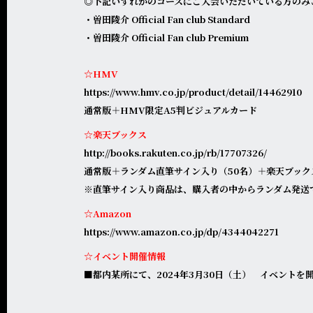
◎下記いずれかのコースにご入会いただいている方のみ
・曽田陵介 Official Fan club Standard
・曽田陵介 Official Fan club Premium
☆HMV
https://www.hmv.co.jp/product/detail/14462910
通常版＋HMV限定A5判ビジュアルカード
☆楽天ブックス
http://books.rakuten.co.jp/rb/17707326/
通常版＋ランダム直筆サイン入り（50名）＋楽天ブック
※直筆サイン入り商品は、購入者の中からランダム発送
☆Amazon
https://www.amazon.co.jp/dp/4344042271
☆イベント開催情報
■都内某所にて、2024年3月30日（土） イベント