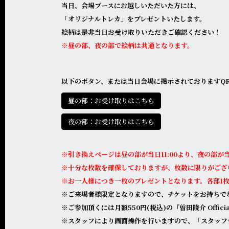
当日、会場ブースにお越しいただいた方には、
「オリジナルトレカ」をプレゼントいたします。
絵柄は是非当日お受け取りいただきご確認ください！
※昼の部、夜の部で絵柄は共通となります。
以下のボタン、または当日会場に掲示されておりますQ
昼の部：お受け取りはこちら
夜の部：お受け取りはこちら
※引き換えページは昼の部が当日11:00より、夜の部が当
※十分な枚数を確保しておりますが、枚数に限りがござ
※お一人様につき一枚のプレゼントとなります。各部1
※ご来場者様限定となりますので、チケットをお持ちで
※ご参加頂くには月額550円(税込)の『曽田陵介 Official 
※スタッフにより画面操作を行いますので、「
スタッフ