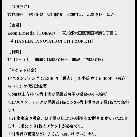
【出演予定】
宮世琉弥 小野花梨 曽田陵介 岩瀬洋志 志賀李玖 ほか
【会場】
Zepp Haneda（TOKYO） （東京都大田区羽田空港１丁目１
−４ HANEDA INNOVATION CITY ZONE H）
【日時】
12月2日（月） 開演：18時30分～（開場：17時30分）
【チケット料金】
1Fスタンディング：5,500円（税込） / 2F指定席：6,000円（税込）
※ドリンク代別途必要
※6歳以上有料 / 6歳未満は保護者同伴の場合のみ入場可
※1Fスタンディングは保護者1名につき6歳未満のお子様1名まで無料
です。
※2F指定席の場合、お子様の膝上での鑑賞をお断りさせていただき
ます。1名につき1枚のチケットが必要です。
※出演者の変更などによる払い戻しは行いません。