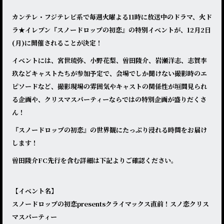
カンテレ・フジテレビ系で毎週火曜よる11時に放送中のドラマ、火ド
ラ★イレブン『スノードロップの初恋』の特別イベントが、12月2日
(月)に開催されることが決定！
イベントには、宮世琉弥、小野花梨、曽田陵介、岩瀬洋志、志賀李
玖などキャストたちが参加予定で、会場でしか聞けない撮影時のエ
ピソードなど、撮影現場の雰囲気やキャストの関係性が垣間見られ
る企画や、クリスマスパーティーならではの特別企画が盛りだくさ
ん！
『スノードロップの初恋』の世界観にたっぷり浸れる時間をお届け
します！
曽田陵介FC先行を含む詳細は下記よりご確認ください。
【イベント名】
スノードロップの初恋presentsクライマックス直前！スノ恋クリス
マスパーティー