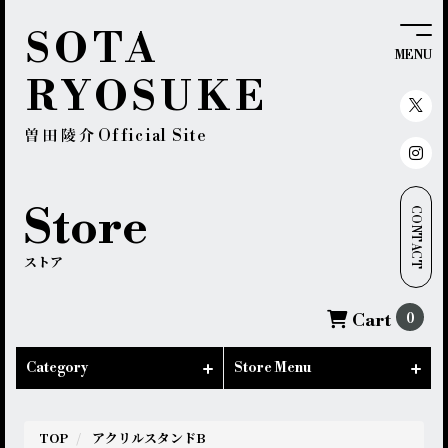
SOTA
MENU
RYOSUKE
Official Site
Store
CONTACT
ストア
0
Cart
Category
Store Menu
TOP
アクリルスタンドB